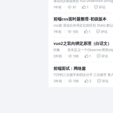
请说出js基础类型 null undefined Str
1年前
91
1
评论
前端css面时题整理-初级版本
css篇 请说出布局定位的区别 Static
果祖先元素没有进行定位，则
1年前
165
1
评论
vue2之双向绑定原理（白话文）
对象 首先定义一个Observer类把obje
依赖收集（window.target=
3年前
198
1
评论
前端面试：网络篇
TCP的三次握手和四次分手 三次握手 
收到客户端发送的包后向客户端返回一个
3年前
196
2
评论