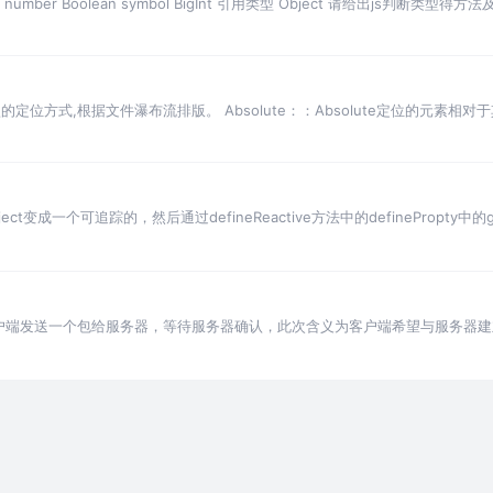
ing number Boolean symbol BigInt 引用类型 Object 请给出js判断类型得
:默认的定位方式,根据文件瀑布流排版。 Absolute：‌：Absolute定位的
ct变成一个可追踪的，然后通过defineReactive方法中的definePropty中
客户端发送一个包给服务器，等待服务器确认，此次含义为客户端希望与服务器建
包，此次含义是服务器回应客户端已接收到