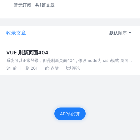
暂无订阅
共1篇文章
收录文章
默认顺序
VUE 刷新页面404
系统可以正常登录，但是刷新页面404 , 修改mode为hash模式 页面可
以正常刷新
3年前
201
点赞
评论
APP内打开