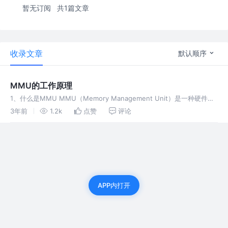
暂无订阅
共1篇文章
收录文章
默认顺序
MMU的工作原理
1、什么是MMU MMU（Memory Management Unit）是一种硬件设
备，通常是集成在CPU内部的一个模块。MMU主要的功能是负责虚拟
3年前
1.2k
点赞
评论
内存到物理内存的地址映射，也就是把进程使用的虚拟地址
APP内打开