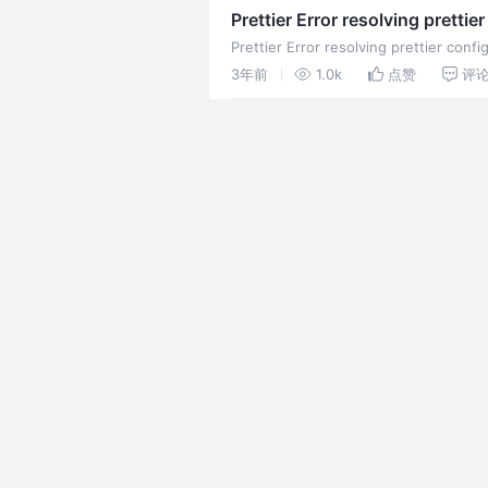
Prettier Error resolving pretti
Prettier Error resolving prettier 
3年前
1.0k
点赞
评