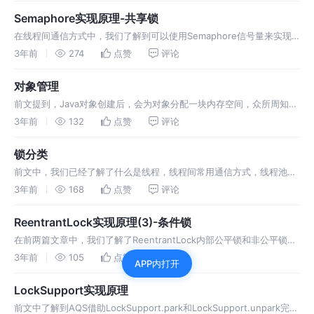
Semaphore实现原理-共享锁
在线程间通信方式中，我们了解到可以使用Semaphore信号量来实现
线程间通信，Semaphore支持公平锁和非公平锁，Semaphore底层是
3年前
274
点赞
评论
通过共享锁来实现的，其支持两种构造函数，如下所示： Se
对象管理
前文提到，Java对象创建后，会为对象分配一块内存空间，众所周知，
设备的内存有限，也就意味着必须在一个合适的时机释放该内存空间，
3年前
132
点赞
评论
那么什么情况下这个对象的内存空间可以被释放呢？又是谁来执行该操
作呢？ 早
锁分类
前文中，我们已经了解了什么是线程，线程间常用通信方式，线程池以
及其相关特性，可以看出锁在多线程环境中充当着重要作用，不管是线
3年前
168
点赞
评论
程间的数据通信，还是线程间的等待和唤醒，都依赖于锁，那么锁又有
哪些特征以及分
ReentrantLock实现原理(3)-条件锁
在前两篇文章中，我们了解了ReentrantLock内部公平锁和非公平锁的
实现原理，可以知道其底层基于AQS，使用双向链表实现，同时在线程
3年前
105
点赞
评论
APP内打开
间通信方式(2)中我们了解到ReentrantLock也是支持
LockSupport实现原理
前文中了解到AQS借助LockSupport.park和LockSupport.unpark完成