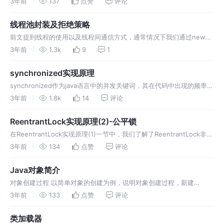
3年前
137
点赞
评论
封装，我们可以轻松实现线程状态管理。 AQS对象组成
线程池封装及拒绝策略
前文提到线程的使用以及线程间通信方式，通常情况下我们通过new
Thread或者new Runnable创建线程，这种情况下，需要开发者手动管
3年前
1.3k
9
1
理线程的创建和回收，线程对象没有复用，大量的线程对象创建与
synchronized实现原理
synchronized作为java语言中的并发关键词，其在代码中出现的频率相
当高频，大多数开发者在涉及到并发场景时，一般都会下意识得选取
3年前
1.8k
14
评论
synchronized。 synchronized在代码中主
ReentrantLock实现原理(2)-公平锁
在ReentrantLock实现原理(1)一节中，我们了解了ReentrantLock非公
平锁的获取流程，在本节中我们来看下ReentrantLock公平锁的创建以
3年前
134
点赞
评论
及锁管理流程 创建Reentrant
Java对象简介
对象创建过程 以简单对象的创建为例，说明对象创建过程，新建
ObjectTest.java,代码如下： 随后执行javac ObjectTest.java命令，编
3年前
133
点赞
评论
译该文件，生成ObjectTest.cl
类加载器