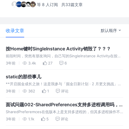
等 8 人订阅
共33篇文章
收录文章
默认顺序
按Home键时SingleInstance Activity销毁了？？？
前段时间，突然有朋友询问，自己写的SingleInstance Activity在按
home键的时候被销毁了，刚听到这个问题的时候，我直觉怀疑是
3年前
3.4k
27
6
Activity在onPause或者onStop中发生了
static的那些事儿
**开启掘金成长之旅！这是我参与「掘金日新计划 · 2 月更文挑战」的
第 7 天，[点击查看活动详情]
3年前
362
1
评论
(https://juejin.cn/post/7194721470063312933 "http
面试问题002-SharedPreferences支持多进程调用吗，
多进程安全吗？
SharedPreferemces在低版本上是支持多进程的，但其多进程操作不
安全，后续不再支持。通过前文我们知道，可以通过 来获取
3年前
1.1k
5
评论
SharedPreferences接口的实现类SharedPrefer