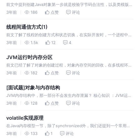
前文中提到创建Java对象第一步就是校验字节码合法性，以及类模版是
否已经被加载，如果还没有被加载的话，则需要先完成类加载才能继续
3年前
186
点赞
评论
创建对象的流程，那么如何进行类加载呢？方法就是使用ClassLoader
线程间通信方式(1)
前文了解了线程的创建方式和状态切换，在实际开发时，一个进程中往
往有很多个线程，大多数线程之间往往不是绝对独立的，比如说我们需
3年前
1.5k
12
4
要将A和B 两个线程的执行结果收集在一起然后显示在界面上，又或者
比较典型的消
JVM运行时内存分区
前文已经了解了对象的创建过程，对象内存空间的回收，在多线程环境
下共享变量的同步等虚拟机知识，接下来我们来看下在虚拟机中是如何
3年前
182
点赞
评论
进行内存管理的，也就是Java虚拟机运行时内存分区。 运行时内存分
区 如上图
[面试题]对象与内存结构
JVM内存结构中，那一部分不会发生内存泄漏？ 核心知识 ：JVM运行
时内存分区，GC Root 答：我们知道发生内存泄漏的原因是本应该被释
3年前
128
点赞
评论
放的对象被生命周期大于它的对象持有，GC无法回收，从而导致内存
volatile实现原理
在Java内存模型一节，除了synchronized外，我们还提到一个常用关
键词----volatile，我们说过volatile保证了并发环境的可见性和顺序
3年前
133
1
评论
性，使用volatile修饰的变量，当然值