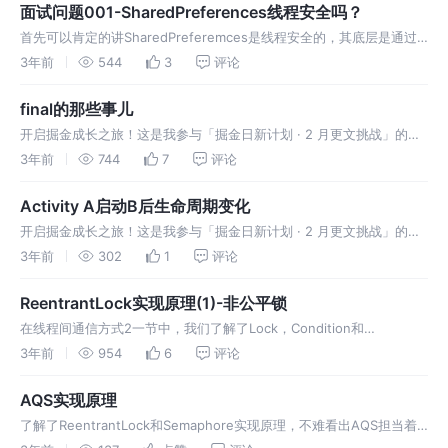
面试问题001-SharedPreferences线程安全吗？
首先可以肯定的讲SharedPreferemces是线程安全的，其底层是通过
synchronized关键词锁类对象实现的，那么具体的实现细节是怎样的
3年前
544
3
评论
呢？我们一起来看下 SharedPreference
final的那些事儿
开启掘金成长之旅！这是我参与「掘金日新计划 · 2 月更文挑战」的第
6 天，点击查看活动详情 final作为java中基础常用的关键字，相信大家
3年前
744
7
评论
都很熟悉，大家都晓得final可以修饰类，方法和变量且
Activity A启动B后生命周期变化
开启掘金成长之旅！这是我参与「掘金日新计划 · 2 月更文挑战」的第
5 天，点击查看活动详情 当A Activity启动B Activity后，其生命周期如
3年前
302
1
评论
何变化呢？我们沿用前文中Hook Inst
ReentrantLock实现原理(1)-非公平锁
在线程间通信方式2一节中，我们了解了Lock，Condition和
ReentrantLock，学习了简单使用Condition和RentrantLock完成线程
3年前
954
6
评论
间通信，从文章中我们了解到Reentra
AQS实现原理
了解了ReentrantLock和Semaphore实现原理，不难看出AQS担当着
核心左右，AQS为独占锁和共享锁提供了基础框架能力，通过对AQS的