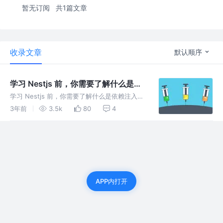
暂无订阅
共1篇文章
收录文章
默认顺序
学习 Nestjs 前，你需要了解什么是依
赖注入（原理详解）
学习 Nestjs 前，你需要了解什么是依赖注入
（原理详解） 前言 前端全栈方向，避不开要学
3年前
3.5k
80
4
习一个成熟的后端框架， 众多框架中，Nestjs
排行第二，也是 star 增长最快的 TypeScript
APP内打开