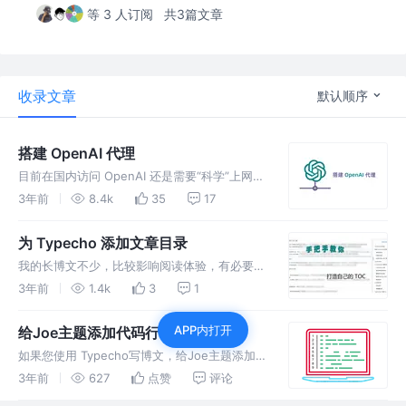
等 3 人订阅
共3篇文章
收录文章
默认顺序
搭建 OpenAI 代理
目前在国内访问 OpenAI 还是需要“科学”上网
的，更不用说调用 OpenAI API。本文分享一种
3年前
8.4k
35
17
目前我知道的最简单的搭建 OpenAI 代理的办
法
为 Typecho 添加文章目录
我的长博文不少，比较影响阅读体验，有必要添
加一个文章目录功能。相比 Wordpress，
3年前
1.4k
3
1
Typecho 的插件就比较少了。我想找一个像掘
金那样为文章添加目录的插件，没一个合适的。
APP内打开
给Joe主题添加代码行号
此类教程也不是很多，
如果您使用 Typecho写博文，给Joe主题添加
代码行号式比较简单的，只要您有一双善于发现
3年前
627
点赞
评论
问题的眼睛。