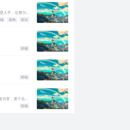
角度入手，化整为
端
架构
面试
。
前端
。
前端
整为零，逐个击
前端