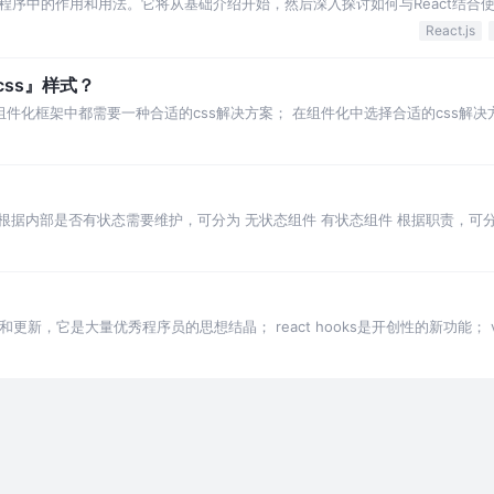
应用程序中的作用和用法。它将从基础介绍开始，然后深入探讨如何与React结合
，文章还将比较Redu
React.js
css』样式？
组件化框架中都需要一种合适的css解决方案； 在组件化中选择合适的css解决
态css
 根据内部是否有状态需要维护，可分为 无状态组件 有状态组件 根据职责，可分
，小写会被
更新，它是大量优秀程序员的思想结晶； react hooks是开创性的新功能； vue comp