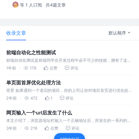
等 1 人订阅
共4篇文章
收录文章
默认顺序
前端自动化之性能测试
前端自动化测试是前端同学在开发过程中必不可少的技能，拥有了这项
技能，我们可以及时发现问题解决问题，让代码更健壮，让功能更可
1年前
179
点赞
评论
靠，让性能更优化！
单页面首屏优化处理方法
背景 如果遇到一个老旧的项目，你的上司让你对项目首页进行优化处
理，该如何上手呢？本文就给大家介绍一下
2年前
472
1
评论
网页输入一个url后发生了什么
本文介绍了，浏览器地址栏输入一个正确地址后，所发生的一系列的事
情，每一步其实都可以利用浏览器提供的api进行时间获取
3年前
219
点赞
评论