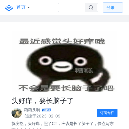
首页
登录
头好痒，要长脑子了
猫猫头啊
订阅专栏
创建于2023-02-09
就突然，头好痒，照了CT，应该是长了脑子了，快点写东