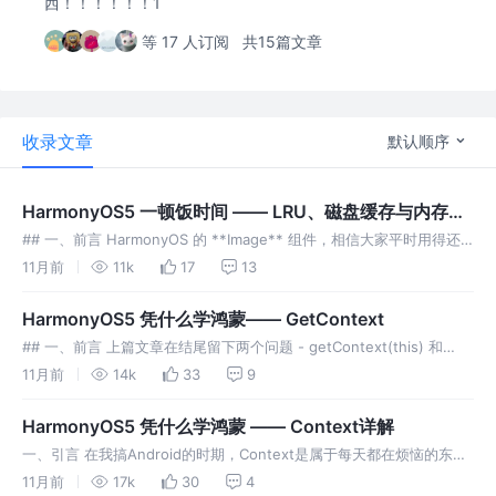
西！！！！！！1
等 17 人订阅
共15篇文章
收录文章
默认顺序
HarmonyOS5 一顿饭时间 —— LRU、磁盘缓存与内存优
化的结合
## 一、前言 HarmonyOS 的 **Image** 组件，相信大家平时用得还
是挺开心的：一个 `url` 往里一塞，咔咔就能显示，啥也不用管，直接
11月前
11k
17
13
起飞。 但是，用着用着你可能会发现一些“
HarmonyOS5 凭什么学鸿蒙—— GetContext
## 一、前言 上篇文章在结尾留下两个问题 - getContext(this) 和
getContext() 有什么区别？ - 为什么弃用直接 getContext，转而使用
11月前
14k
33
9
UIConte
HarmonyOS5 凭什么学鸿蒙 —— Context详解
一、引言 在我搞Android的时期，Context是属于每天都在烦恼的东西
了，也是走了不少弯路，看了不少文章。现在搞鸿蒙了，嘻嘻嘻，也有
11月前
17k
30
4