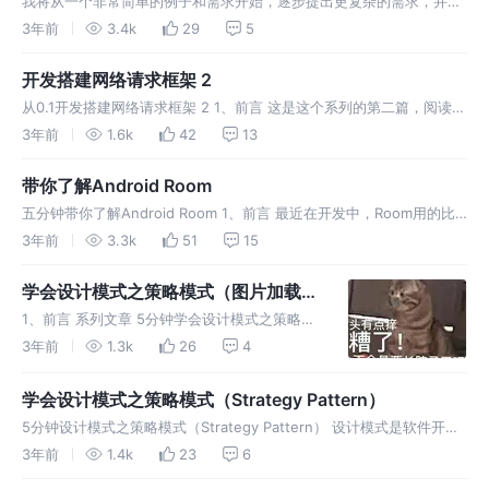
我将从一个非常简单的例子和需求开始，逐步提出更复杂的需求，并一
步步改进代码和设计，让大家了解一个从MVC开始，到结合实际需求，
3年前
3.4k
29
5
越来越复杂的网络请求框架。希望这个系列能为大家带来帮助。
开发搭建网络请求框架 2
从0.1开发搭建网络请求框架 2 1、前言 这是这个系列的第二篇，阅读本
系列文章需要读者对Kotlin、Retrofit、GSON、Flow等技术有一定的
3年前
1.6k
42
13
了解和基本使用能力。我将从一个非常简单的例子和
带你了解Android Room
五分钟带你了解Android Room 1、前言 最近在开发中，Room用的比
较多，时不时要查资料，干脆写一篇Room的使用和Room的封装。如果
3年前
3.3k
51
15
写的不好，或者有错误之处，恳请在评论、私信、邮箱指出，
学会设计模式之策略模式（图片加载框
架）
1、前言 系列文章 5分钟学会设计模式之策略模
式（Strategy Pattern） 上一篇，我们举例一
3年前
1.3k
26
4
个View的例子，可能不是很清晰，所以根据公
司用的图片加载Glide来封装一个图片加载框
学会设计模式之策略模式（Strategy Pattern）
架，非常
5分钟设计模式之策略模式（Strategy Pattern） 设计模式是软件开发
中的常用模式，但是实际上很多人只是了解其概念，而在实际开发中并
3年前
1.4k
23
6
不知道如何应用。因此，我们可以结合实际开发案例来详细讲解策