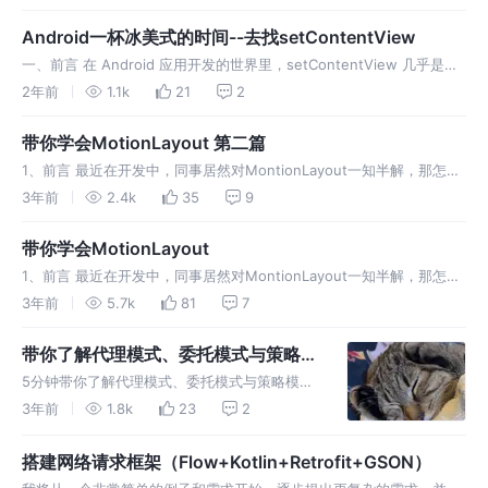
Context。这是为啥也是带着好奇心，总结出一些经验。再次分
Android一杯冰美式的时间--去找setContentView
一、前言 在 Android 应用开发的世界里，setContentView 几乎是每
个开发者都会接触到的方法。它的作用至关重要——负责将视图
2年前
1.1k
21
2
（View）或布局（Layout）展示在屏幕上。尽管这看起
带你学会MotionLayout 第二篇
1、前言 最近在开发中，同事居然对MontionLayout一知半解，那怎么
行！百里偷闲写出此文章，一起学习、一起进步。如果写的不好，或者
3年前
2.4k
35
9
有错误之处，恳请在评论、私信、邮箱指出，万分感谢🙏 希望你在阅
带你学会MotionLayout
1、前言 最近在开发中，同事居然对MontionLayout一知半解，那怎么
行！百里偷闲写出此文章，一起学习、一起进步。如果写的不好，或者
3年前
5.7k
81
7
有错误之处，恳请在评论、私信、邮箱指出，万分感谢🙏 希望你在阅
带你了解代理模式、委托模式与策略模
式
5分钟带你了解代理模式、委托模式与策略模式
1、前言 脑袋有点痒痒，之前说过策略模式，小
3年前
1.8k
23
2
伙伴觉得和容易和代理模式混淆，干脆我们一起
来看看代理模式、委托模式与策略模式吧。如果
搭建网络请求框架（Flow+Kotlin+Retrofit+GSON）
您有任何疑问、对文章写的不满