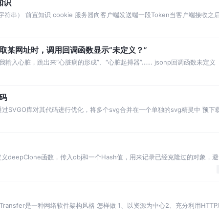
n知识
en：加密字符串） 前置知识 cookie 服务器向客户端发送端一段Token当客户端接
获取某网址时，调用回调函数显示“未定义？”
我输入心脏，跳出来“心脏病的形成”、“心脏起搏器”…… jsonp回调函数未定义
代码
过SVGO库对其代码进行优化，将多个svg合并在一个单独的svg精灵中 预下载npm i
deepClone函数，传入obj和一个Hash值，用来记录已经克隆过的对象，
sh表中该对象的克隆
al State Transfer是一种网络软件架构风格 怎样做 1、以资源为中心2、充分利