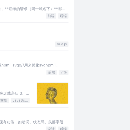
收之后，**后续的请求（同一域名下）**都要
前端
后端
Vue.js
 svgo//用来优化svgnpm i
前端
Vite
避免无线递归 3、如
前端
JavaScript
用HTTP现有功能，如动词、状态码、头部字段 举
设计
后端