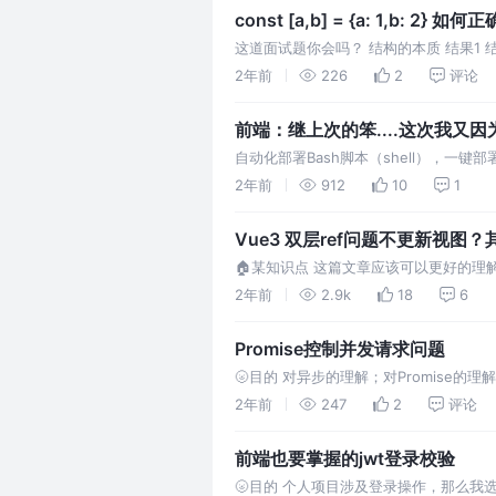
const [a,b] = {a: 1,b: 2} 如
这道面试题你会吗？ 结构的本质 结果1 结果2const [a,
2年前
226
2
评论
前端：继上次的笨....这次我又因
自动化部署Bash脚本（shell），
笨哒...<br />近期又因为自己新开了
2年前
912
10
1
Vue3 双层ref问题不更新视图
🏠某知识点 这篇文章应该可以更好的理解
❓为什么说这个？ 简述 我在关键的数据
2年前
2.9k
18
6
Promise控制并发请求问题
🌝目的 对异步的理解；对Promise的理解
行完，resolve抛出3、写一个请求函数re
2年前
247
2
评论
前端也要掌握的jwt登录校验
🌝目的 个人项目涉及登录操作，那么我