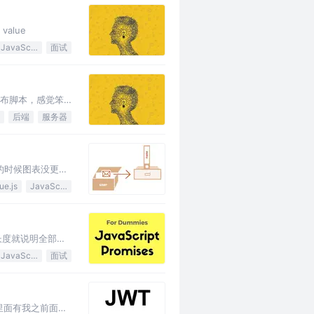
 value
JavaScript
面试
发布脚本，感觉笨
后端
服务器
据的时候图表没更新
ue.js
JavaScript
组的长度就说明全部执
JavaScript
面试
这里面有我之前面试