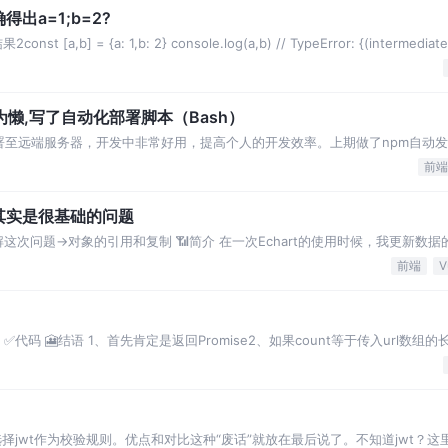
何正确得出a=1;b=2?
b] = {a: 1,b: 2} console.log(a,b) // TypeError: {(intermediate
为懒,写了自动化部署脚本（Bash）
一键部署至远端服务器，开发中非常好用，提高个人的开发效率。上期做了npm自动
一个项目，后端每写完一个接口
前端
？其实是很基础的问题
这次问题->对象的引用和复制 📶简介 在一次Echart的使用时候，我更新数
里有一个引用外界数据的过程，
前端
V
 ✅代码 🎦结语 1、首先肯定是返回Promise2、如果count等于传入url数
que
选择jwt作为校验规则。优点和对比这种“废话”就放在最后说了。不知道jwt？