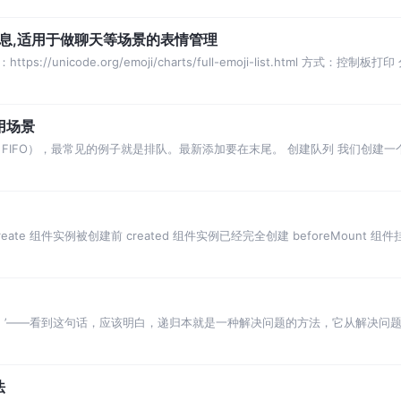
页表格信息,适用于做聊天等场景的表情管理
https://unicode.org/emoji/charts/full-emoji-list.html 方式：控制板
应用场景
FIFO），最常见的例子就是排队。最新添加要在末尾。 创建队列 我们创建一
末尾
eate 组件实例被创建前 created 组件实例已经完全创建 beforeMount 
归。’——看到这句话，应该明白，递归本就是一种解决问题的方法，它从解决问
的直接调用自身的方法
法