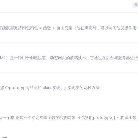
xpress、前端任意框架都可
前
有函数都支持闭包闭包 = 函数 + 自由变量（他在声明时，可以访问他父级作用
变量时，
Script and XML）是一种用于创建快速、动态网页的前端技术。它通过在后台与
rototype,**比如 class实现。js实现类的两种方法
咯 创建一个给定构造函数的实例对象 -> 实例[[prototype]] = 构造函数.