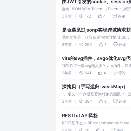
由JWT引发的cookie、sessio
全称 JSON Web Token （Tok
带上这一段cookie：
3年前
172
4
评论
是否遇见过jsonp实现跨域请求
我的功能是，获取百度“搜索详情”,比如：
3年前
295
4
评论
vite的svg插件，svgo优化svg
我制作了一款svg精灵图的vite插件，它通
svgstore//用来制作
3年前
641
4
评论
深拷贝（手写递归-weakMap）
1、定义一个判断是否为对象的函数 2、定义
果对象已经存在Hash表，则直接返回Ha
3年前
384
3
评论
RESTful API风格
REST是什么？ REpresentation
例 例1： 请
3年前
76
3
评论