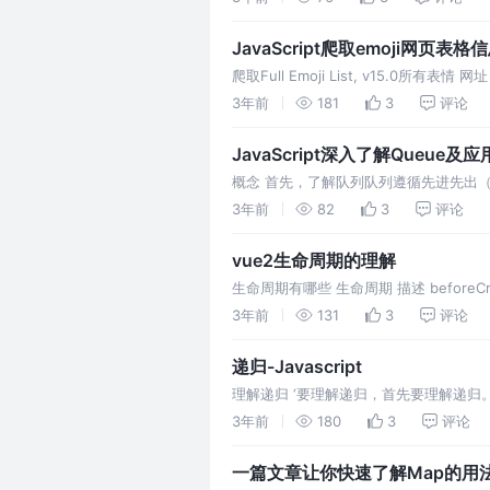
JavaScript爬取emoji网
爬取Full Emoji List, v15.0所有表情 网址：
3年前
181
3
评论
JavaScript深入了解Queue及
概念 首先，了解队列队列遵循先进先出（
下队列可用的方法： enqueue() 向队列
3年前
82
3
评论
vue2生命周期的理解
生命周期有哪些 生命周期 描述 beforeCr
后 befor
3年前
131
3
评论
递归-Javascript
理解递归 ‘要理解递归，首先要理解递
题。常用与自身函数的调用。例如 这样
3年前
180
3
评论
一篇文章让你快速了解Map的用