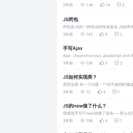
前总结的一些知识。 ✅代码 环境：后端E
2年前
1.4k
14
2
JS闭包
闭包是JS的一种语法特性或者说 JS的所
保留了对父级作用域的引用)当使用一个
3年前
143
4
2
手写Ajax
Ajax（Asynchronous Java
局部更新。Ajax 使用
3年前
136
5
2
JS如何实现类？
原型实现 有一个问题：**你不能同时修改多个p
3年前
72
4
1
JS的new做了什么？
我感觉手写个new就懂了其实~~ 那么先写一个
造很多实例，那么实例
3年前
108
4
1