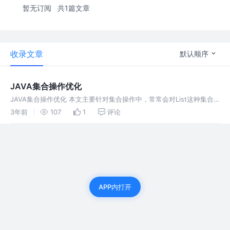
暂无订阅
共1篇文章
收录文章
默认顺序
JAVA集合操作优化
JAVA集合操作优化 本文主要针对集合操作中，常常会对List这种集合
做一些判空之类的操作，符合条件后才会进入下一步处理。编程中这样
3年前
107
1
评论
的使用场景比较多。本人针对这一情况，编写集合优化类进行操作。主
代码如
APP内打开