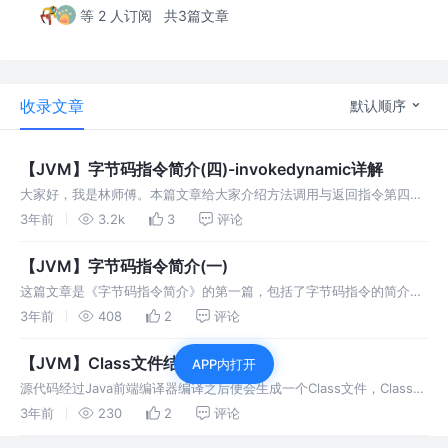
等 2 人订阅
共3篇文章
收录文章
默认顺序
【JVM】字节码指令简介(四)-invokedynamic详解
大家好，我是林师傅。本篇文章给大家介绍方法调用与返回指令第四
篇，其中重点介绍了invokedynamic，并且与反射做了对比
3年前
3.2k
3
评论
【JVM】字节码指令简介(一)
这篇文章是《字节码指令简介》的第一篇，包括了字节码指令的简介以
及加载和存储指令和运算指令的详细说明，由于篇幅较长，其他指令的
3年前
408
2
评论
介绍会放到后续系列文章中
【JVM】Class文件结构简介
APP内打开
源代码经过Java前端编译器编译之后便会生成一个Class文件，Class文
件是一组以8位字节为基础单位的二进制流，各个数据项目严格按照顺
3年前
230
2
评论
序紧凑地排列在Class文件之中，中间没有添加任何分隔符