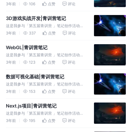
第11天 一、本堂课重点内容： 前端构建工具、
3年前
106
点赞
评论
Vite概要介绍、Vite上手实战、Vite整体架构、
Vite讲阶路线。 二、详细知识点介绍： 1.为什
3D游戏实战开发|青训营笔记
么需要构
这是我参与「第五届青训营 」笔记创作活动的
第10天 一、本堂课重点内容： 讲述了一个简单
3年前
337
点赞
评论
的小游戏开发流程。 二、详细知识点介绍：
1.3D实体搭建 3D实体 3D游戏是由一个个具有
WebGL|青训营笔记
形状的实体组成的。每
这是我参与「第五届青训营 」笔记创作活动的
第9天 一、本堂课重点内容： 介绍什么是
3年前
123
点赞
评论
WebGL，这个完整的WebGL程序执行过程，
WebGL的简单案例。 二、详细知识点介绍： 1.
数据可视化基础|青训营笔记
什么是WebGL？ W
这是我参与「第五届青训营 」笔记创作活动的
第8天 一、本堂课重点内容： 介绍什么是数据
3年前
153
点赞
评论
可视化，以及前端的数据可视化工具。 二、详
细知识点介绍： 1.什么是数据可视化？ 将数据
Next.js项目|青训营笔记
转换为可视表示的任何内容(
这是我参与「第五届青训营 」笔记创作活动的
第7天 一、本堂课重点内容： 介绍Next.js项目
3年前
195
点赞
评论
搭建、Next.js如何编写程序、Next.js任何使