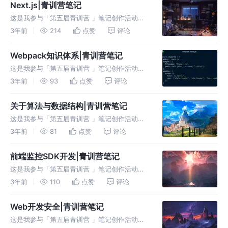
用。 二、详细知识点介绍： 1.项目搭建 方法
Next.js|青训营笔记
一：手
这是我参与「第五届青训营 」笔记创作活动的
第6天 一、本堂课重点内容： 介绍CSR、SSR、
3年前
214
点赞
评论
SSG三种开发模式，什么是Next.js。 二、详细
知识点介绍： 1.CSR、SSR、SSG CSR-客户端
Webpack知识体系|青训营笔记
这是我参与「第五届青训营 」笔记创作活动的
第5天 一、本堂课重点内容： 理解webpack的
3年前
93
点赞
评论
基本用法，通过Webpack功能、Loader与
Plugin组件设计，建立一个知识体系。 二、详
关于算法与数据结构|青训营笔记
细知识点介绍
这是我参与「第五届青训营 」笔记创作活动的
第3天 一、本堂课重点内容： 前端学算法与数
3年前
81
点赞
评论
据结构的用处，实际算法与数据结构案例分析。
二、详细知识点介绍： 1.要重视算法与数据结构
前端监控SDK开发|青训营笔记
由于第三方工具库很多，
这是我参与「第五届青训营 」笔记创作活动的
第3天 一、本堂课重点内容： 前端监控SDK，
3年前
110
点赞
评论
什么是前端监控？为什么需要前端监控？前端监
控到底监控了什么？如何通过代码实现前端监控
Web开发安全|青训营笔记
SDK。 二、详细知识点介绍
这是我参与「第五届青训营 」笔记创作活动的