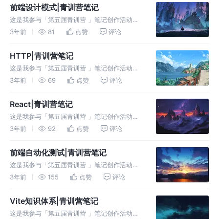
介绍： Promise可以不用new，可
前端设计模式|青训营笔记
这是我参与「第五届青训营 」笔记创作活动的
第15天 一、本堂课重点内容： 什么设计模式、
3年前
81
点赞
评论
静态资源。 二、详细知识点介绍： 1.什么是设
计模式 软件设计中常见问题的解决方案模型 历
HTTP|青训营笔记
史经验的总结 与特定语
这是我参与「第五届青训营 」笔记创作活动的
第14天 一、本堂课重点内容： 什么是HTTP、
3年前
69
点赞
评论
HTTP的发展历程、静态资源。 二、详细知识点
介绍： 1.什么是HTTP？ Hyper Text Transf
React|青训营笔记
这是我参与「第五届青训营 」笔记创作活动的
第13天 一、本堂课重点内容： React的历史与
3年前
92
点赞
评论
应用、React的设计思路、React (hooks)的写
法、React的实现、React状态管理库、应用级
前端自动化测试|青训营笔记
这是我参与「第五届青训营 」笔记创作活动的
第12天 一、本堂课重点内容： 什么是自动化测
3年前
155
点赞
评论
试、前端自动化测试的技术选型、如何进行前端
自动化测试以及前端自动化测试持续集成。
Vite知识体系|青训营笔记
二、详细知识点介绍： 1.什么
这是我参与「第五届青训营 」笔记创作活动的