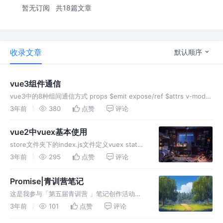
暂无订阅
共18篇文章
收录文章
默认顺序
vue3组件通信
vue3中的8种组间通信方式 props $emit expose/ref $attrs v-model
provoid/inject vuex mitt props （关键API definePro
3年前
380
点赞
评论
vue2中vuex基本使用
store文件夹下的index.js文件定义vuex state
中值的获取方式 (用于存放共享数据) 单个获取
3年前
295
点赞
评论
方式 methods的方法中：
this.$store.state.xxx html中：<
Promise|青训营笔记
这是我参与「第五届青训营 」笔记创作活动的
第16天 一、重点内容： Promise的resolve、
3年前
101
点赞
评论
reject、all、race、any方法。 二、详细知识点