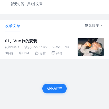
暂无订阅
共1篇文章
收录文章
默认顺序
01、Vue.js的安装
认识vuejs 、 认识v-on：click 、 v-for 、 vue
里面的options对象 ： el 、data 、 options ；
3年前
124
点赞
评论
认识MVVM
APP内打开