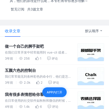
具，他们的原理是什么呢，本专栏将带你逐步理解～
暂无订阅
共3篇文章
收录文章
默认顺序
做一个自己的脚手架吧
在我们日常开发中经常能用到 vue-cli 或者
create-react-app 等脚手架去创建项目的模
3年前
256
1
评论
板，本文通过解析一个简单的项目脚手架来看看
里面的一些过程。
五颜六色的控制台
我们常常能见到各种彩色的命令行，他们是怎么
实现的呢？本文将带你解析 Chalk 并实现一个
3年前
2.0k
2
评论
mini 版本，理解背后的原理～
APP内打开
我有很多表情想给你看
在日常使用的社交软件如秋秋和微信的时候，我
们常能用到他们的表情功能，非常的方便快捷。
4年前
1.4k
6
评论