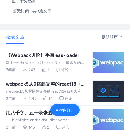
正，十分感谢！
暂无订阅
共3篇文章
收录文章
默认顺序
【Webpack进阶】手写less-loader
对于一个样式文件（以less为例），最常见的
loader配置为： 接下来我们分别去实现less-
3年前
247
1
评论
loader、css-loader、style-loader less-
loader Less是CSS预
webpack5从0搭建完整的react18 +
TS 开发和打包环境
webpack5从零搭建完整的react18+ts开发和打
包环境 本文将使用webpack5一步一步从0搭建
3年前
2.4k
14
评论
一个完整的React 18 + TS 开发和打包环境，配
APP内打开
置完善的模块热替换以及.....
用八千字、五十余张图带你走进
webpack5的世界
--- highlight: androidstudio theme:
cyanosis --- # 通过webpack题，来构建自己
3年前
145
2
评论