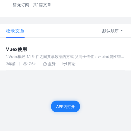
暂无订阅
共1篇文章
收录文章
默认顺序
Vuex使用
1.Vuex概述 1.1 组件之间共享数据的方式 父向子传值：v-bind属性绑定
子向父传值：v-on事件绑定 兄弟组件之间共享数据：EventBus 1.2
3年前
7.6k
点赞
评论
Vuex是什么 Vuex是实现组件全局
APP内打开