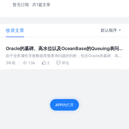
暂无订阅
共1篇文章
收录文章
默认顺序
Oracle的墓碑、高水位以及OceanBase的Queuing表问
题
由于业务属性导致数据库慢查询问题的剖析，包含Oracle的墓碑、高水
位以及OceanBase的Queuing表。
3年前
1.5k
2
评论
APP内打开