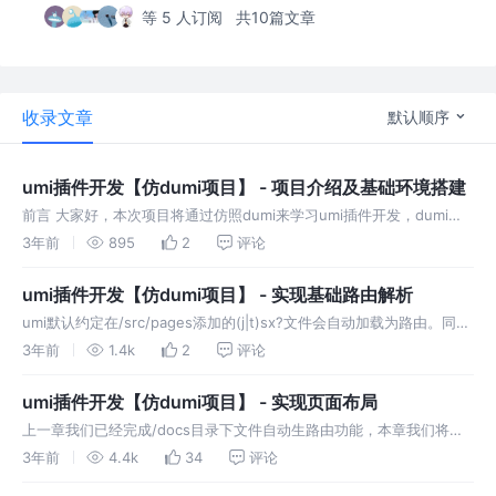
等 5 人订阅
共10篇文章
收录文章
默认顺序
umi插件开发【仿dumi项目】 - 项目介绍及基础环境搭建
前言 大家好，本次项目将通过仿照dumi来学习umi插件开发，dumi是
基于umi实现的组件开发及组件文档生成框架。大家熟悉的ant-design
3年前
895
2
评论
就是基于dumi来生成文档站点。 本次学习将围绕dum
umi插件开发【仿dumi项目】 - 实现基础路由解析
umi默认约定在/src/pages添加的(j|t)sx?文件会自动加载为路由。同样
我们希望实现在某个目录下添加的markdown文件自动加载成为路由直
3年前
1.4k
2
评论
接访问，本章我们首先来实现路由自动解析及页面展示
umi插件开发【仿dumi项目】 - 实现页面布局
上一章我们已经完成/docs目录下文件自动生路由功能，本章我们将在
此基础上，实现自动生成页面导航的功能。 实现思路 使用默认模板提
3年前
4.4k
34
评论
供的layout展示路由切换 使用自定义主题插件 使用默认项目提供的l