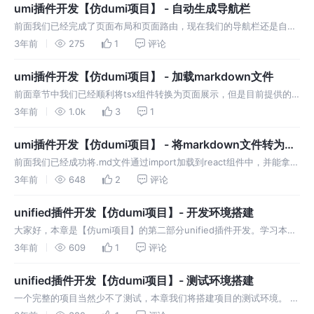
umi插件开发【仿dumi项目】 - 自动生成导航栏
前面我们已经完成了页面布局和页面路由，现在我们的导航栏还是自己
写死在代码中，现在我们来改造成自动根据页面路由来生成导航栏。 获
3年前
275
1
评论
取路由信息 我们在前面创建的路由对象，会被umi存入appData对象
中，
umi插件开发【仿dumi项目】 - 加载markdown文件
前面章节中我们已经顺利将tsx组件转换为页面展示，但是目前提供的
功能和umi的约定式路由功能差不多，接下来我们将实现将markdown
3年前
1.0k
3
1
文件转换为页面展示。 为什么不能直接展示markdown 我们前面
umi插件开发【仿dumi项目】 - 将markdown文件转为页
面
前面我们已经成功将.md文件通过import加载到react组件中，并能拿到
文件内容进行展示。但是点击markdown的导航链接还是会报错： 这个
3年前
648
2
评论
报错和前面的报错有点相似，只是前面是无法解析链接，这里
unified插件开发【仿dumi项目】- 开发环境搭建
大家好，本章是【仿umi项目】的第二部分unified插件开发。学习本节
后，我们可以对`unified`的整体流程及其插件开发有更深入的了解。
3年前
609
1
评论
unified插件开发【仿dumi项目】- 测试环境搭建
一个完整的项目当然少不了测试，本章我们将搭建项目的测试环境。 安
装jest 我们使用jest作为测试框架，jest上手非常简单。本章节文章组