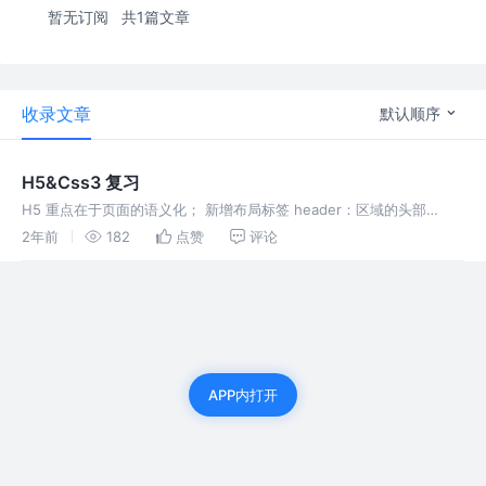
暂无订阅
共1篇文章
收录文章
默认顺序
H5&Css3 复习
H5 重点在于页面的语义化； 新增布局标签 header：区域的头部
footer：区域的底部 nav：导航 article：文章，帖子，杂志，新闻，博
2年前
182
点赞
评论
客，评论等 section：页面中的某段文字，或
APP内打开