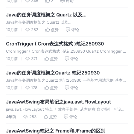
10月前
345
2
评论
之一，它使得无锁（Lock-
Java的任务调度框架之 Quartz 以及
CronTrigger,CronScheduleBuilder 和 Cron表达式 笔记
Java的任务调度框架之 Quartz 以及
250930
CronTrigger,CronScheduleBuilder 和 Cron表达式 笔记250930 Java
10月前
252
点赞
评论
任务调度框架Quartz：CronTrigg
CronTrigger ( Cron表达式格式 )笔记250930
CronTrigger ( Cron表达式格式 )笔记250930 Quartz CronTrigger 与
Cron 表达式完全详解 1. Cron 表达式核心概念 1.1 基本结构 Qu
10月前
371
点赞
评论
Java的任务调度框架之Quartz 笔记250930
Java的任务调度框架之Quartz 笔记250930 一些基本用法示例 基本用
法示例 1 基本用法示例 2 使用 CRON (CronTrigger) 基本用法示例 3
10月前
178
点赞
评论
基本用法示例 4 使用 CR
JavaAwtSwing布局笔记之java.awt.FlowLayout
java.awt.FlowLayout 特点 可放多子部件, 从左到右,自动换行 可设置
对齐方式 LEFT , LEADING, CENTER , RIGHT , TRAILING 可设置子部
4年前
253
点赞
评论
件 横向
JavaAwtSwing笔记之 Frame和JFrame的区别