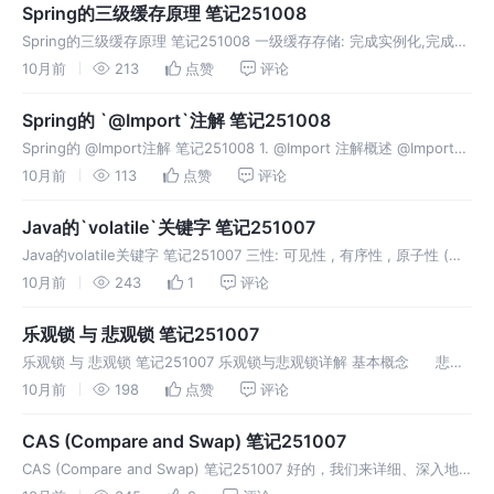
Spring的三级缓存原理 笔记251008
Spring的三级缓存原理 笔记251008 一级缓存存储: 完成实例化,完成属
性注入 的Bean 二级缓存存储: 完成实例化,未完成属性注入 的Bean 三
10月前
213
点赞
评论
级缓存存储: Bean的工厂 (Bean还
Spring的 `@Import`注解 笔记251008
Spring的 @Import注解 笔记251008 1. @Import 注解概述 @Import
是 Spring 框架中的一个重要注解，用于快速导入一个或多个配置类到
10月前
113
点赞
评论
当前配置类中。它是 Spri
Java的`volatile`关键字 笔记251007
Java的volatile关键字 笔记251007 三性: 可见性 , 有序性 , 原子性 (二
保,一不保) 保证可见, 保证有序, 不保原子 保证可见性 保证有序性 (禁
10月前
243
1
评论
止重排乱序) 不保证原子性
乐观锁 与 悲观锁 笔记251007
乐观锁 与 悲观锁 笔记251007 乐观锁与悲观锁详解 基本概念 悲观
锁 (Pessimistic Locking) 思想：假设最坏的情况会发生，每次访问数
10月前
198
点赞
评论
据时都认为其他线程会修改数据，因
CAS (Compare and Swap) 笔记251007
CAS (Compare and Swap) 笔记251007 好的，我们来详细、深入地
解析一下 CAS（Compare and Swap）。 CAS 是现代并发编程的基石