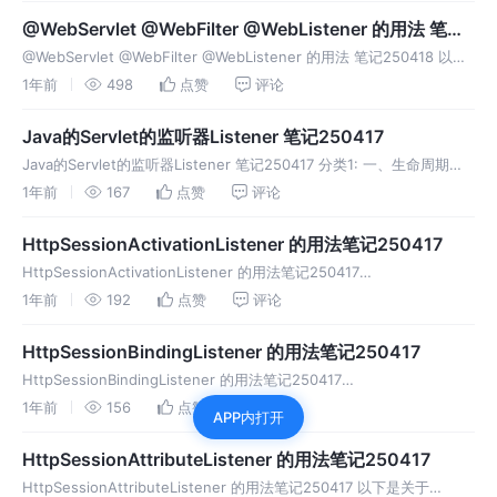
@WebServlet @WebFilter @WebListener 的用法 笔记
250418
@WebServlet @WebFilter @WebListener 的用法 笔记250418 以下
是关于 @WebServlet、@WebFilter 和 @WebListener 三个注解的用
1年前
498
点赞
评论
法
Java的Servlet的监听器Listener 笔记250417
Java的Servlet的监听器Listener 笔记250417 分类1: 一、生命周期监
听器 监听容器（如 Tomcat）中应用、会话或请求的创建与销毁。 监听
1年前
167
点赞
评论
器接口 触发事件 典型用途 Serv
HttpSessionActivationListener 的用法笔记250417
HttpSessionActivationListener 的用法笔记250417
HttpSessionActivationListener 是 Java Servlet 规范中用于监听
1年前
192
点赞
评论
HTTP
HttpSessionBindingListener 的用法笔记250417
HttpSessionBindingListener 的用法笔记250417
HttpSessionBindingListener 是 Java Servlet 规范中 唯一 由 被存储
1年前
156
点赞
评论
APP内打开
对象自身实现
HttpSessionAttributeListener 的用法笔记250417
HttpSessionAttributeListener 的用法笔记250417 以下是关于