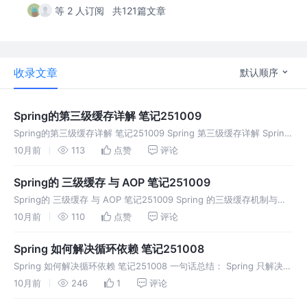
等 2 人订阅
共121篇文章
收录文章
默认顺序
Spring的第三级缓存详解 笔记251009
Spring的第三级缓存详解 笔记251009 Spring 第三级缓存详解 Spring
的第三级缓存是解决循环依赖和 AOP 代理协同工作的核心机制。下面
10月前
113
点赞
评论
深入分析第三级缓存的实现原理和工作机制。
Spring的 三级缓存 与 AOP 笔记251009
Spring的 三级缓存 与 AOP 笔记251009 Spring 的三级缓存机制与
AOP 代理有着密切的关系，正是为了正确处理 AOP 代理对象的循环依
10月前
110
点赞
评论
赖问题，才需要三级缓存而不仅仅是两级缓存。
Spring 如何解决循环依赖 笔记251008
Spring 如何解决循环依赖 笔记251008 一句话总结： Spring 只解决
「单例 Bean 的字段 / setter 循环依赖」，靠的是三级缓存 + 提前暴
10月前
246
1
评论
露“半成品”引用；构造器注入、原型