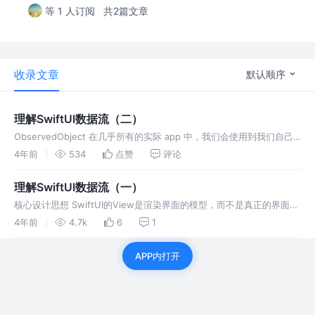
等 1 人订阅
共2篇文章
收录文章
默认顺序
理解SwiftUI数据流（二）
ObservedObject 在几乎所有的实际 app 中，我们会使用到我们自己
的模型对象。为了让我们的模型对象可以被 SwiftUI 观察到，它的类型
4年前
534
点赞
评论
需要遵守被定义在 Combine 框架中的 Ob
理解SwiftUI数据流（一）
核心设计思想 SwiftUI的View是渲染界面的模型，而不是真正的界面：
仅仅包含界面结构、元素和各种属性的描述，并不包含界面像素、绘图
4年前
4.7k
6
1
缓冲区、绘图上下文等和界面渲染相关的内容。 View可以理解接受
APP内打开