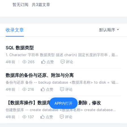
暂无订阅
共3篇文章
收录文章
默认顺序
SQL 数据类型
1. Character 字符串 数据类型 描述 char(n) 固定长度的字符串，最多
8,000 个字符 varchar(n) 可变长度的字符串，最多 8,000 个字符
4年前
265
点赞
评论
varchar(max)
数据库的备份与还原、附加与分离
备份与还原 备份 -- backup database <数据库名称> to disk = '磁盘
路径'; backup database FirstDb to disk = 'D:\\test\\F
4年前
216
点赞
评论
【数据库操作】数据库的简化创建，删除，修改
APP内打开
创建数据库 -- create database <数据库名称> create database
FirstDb; 删除数据库 -- drop database <数据库名称> drop databa
4年前
137
点赞
评论