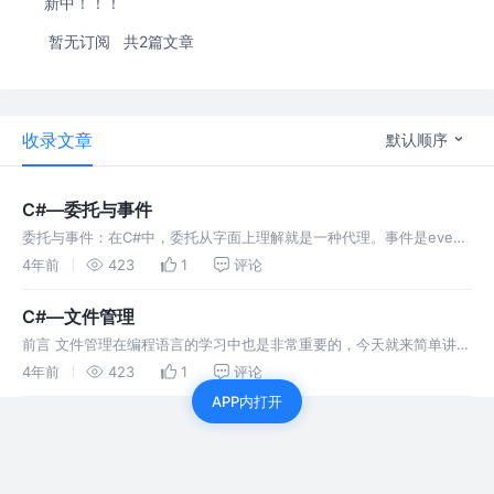
新中！！！
暂无订阅
共2篇文章
收录文章
默认顺序
C#—委托与事件
委托与事件：在C#中，委托从字面上理解就是一种代理。事件是event
修饰的委托，与委托在访问权限上有一些差异。
4年前
423
1
评论
C#—文件管理
前言 文件管理在编程语言的学习中也是非常重要的，今天就来简单讲一
下C#中的文件管理。 File类 FileStream类 StreamReader和
4年前
423
1
评论
StreamWriter......
APP内打开