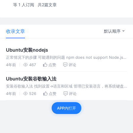
等 1 人订阅
共2篇文章
收录文章
默认顺序
Ubuntu安装nodejs
正常情况下的步骤 可能遇到的问题 npm does not support Node.js
v10.19.0 nodejs是10.19.0版本，npm是6.X版本。 解决办法,安装其他
4年前
467
点赞
评论
版本nodejs
Ubuntu安装谷歌输入法
安装谷歌输入法 找到设置->语言和区域 管理已安装语言，将系统键盘
输入语言改成fcitx 重启系统，在右上角即可看到语言切换 参考文档 #
4年前
526
点赞
评论
How To Install fcitx-googlepin
APP内打开