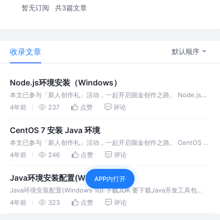
暂无订阅
共3篇文章
收录文章
默认顺序
Node.js环境安装（Windows）
本文已参与「新人创作礼」活动，一起开启掘金创作之路。 Node.js环
境安装（Windows） 下载安装 直接搜索Node.js去官网下载 中文官网
4年前
237
点赞
评论
下载地址：http://nodejs.cn/down
CentOS 7 安装 Java 环境
本文已参与「新人创作礼」活动，一起开启掘金创作之路。 CentOS 7
安装 Java 环境 下载Java 直接去官网下载，我下的是Java 8
4年前
246
点赞
评论
https://www.oracle.com/java
Java环境安装配置(Windows 10)
APP内打开
Java环境安装配置(Windows 10) 下载JDK 要下载Java开发工具包
(JDK)可以去Oracle官网下载：
4年前
323
点赞
评论
https://www.oracle.com/java/technologie