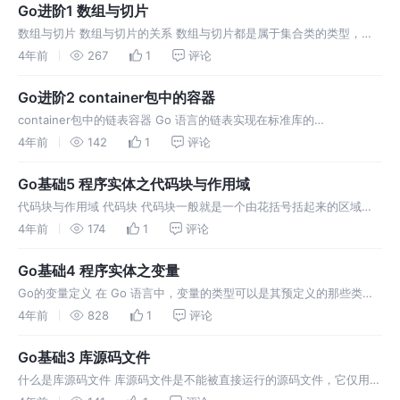
Go进阶1 数组与切片
数组与切片 数组与切片的关系 数组与切片都是属于集合类的类型，并
且它们的值也都可以用来存储某一种类型的值（或者说元素）。 数组与
4年前
267
1
评论
切片最重要的不同点在于: 数组类型的值（以下简称数组）的长度是固
定的，而
Go进阶2 container包中的容器
container包中的链表容器 Go 语言的链表实现在标准库的
container/list代码包中。这个代码包中有两个公开的程序实体——List
4年前
142
1
评论
和Element，List 实现了一个双向链表（以下简
Go基础5 程序实体之代码块与作用域
代码块与作用域 代码块 代码块一般就是一个由花括号括起来的区域，
里面可以包含表达式和语句。 一个代码块可以有若干个子代码块；但对
4年前
174
1
评论
于每个代码块，最多只会有一个直接包含它的代码 块（后者可以简称为
前者的外
Go基础4 程序实体之变量
Go的变量定义 在 Go 语言中，变量的类型可以是其预定义的那些类
型，也可以是程序自定义的函数、结构体或接口。 变量声明的几种方式
4年前
828
1
评论
1. var name string 这种方式是显式指定字段类型。
Go基础3 库源码文件
什么是库源码文件 库源码文件是不能被直接运行的源码文件，它仅用于
存放程序实体，这些程序实体可以被其他代码使用（只要遵从 Go 语言