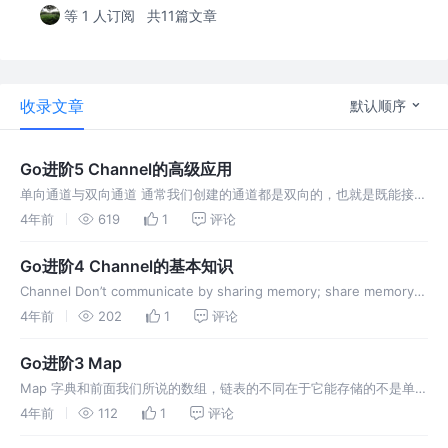
等 1 人订阅
共11篇文章
收录文章
默认顺序
Go进阶5 Channel的高级应用
单向通道与双向通道 通常我们创建的通道都是双向的，也就是既能接收
也能发送元素，而单项通道则代表只能接收元素或者发送元素的通道。
4年前
619
1
评论
单向通道的使用 在日常开发中，我们可以使用单向通道对其他代码进行
规范约束
Go进阶4 Channel的基本知识
Channel Don’t communicate by sharing memory; share memory
by communicating. （不要通过共享内存来通信，而应该通过通信来共
4年前
202
1
评论
享内
Go进阶3 Map
Map 字典和前面我们所说的数组，链表的不同在于它能存储的不是单一
值的集合，而是键值对的集合。 声明方法 var map1
4年前
112
1
评论
map[keytype]valuetype 代码实例 Map的访问流程 哈希