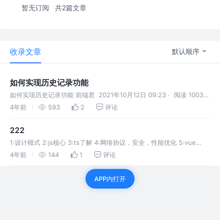
暂无订阅
共2篇文章
收录文章
默认顺序
如何实现历史记录功能
如何实现历史记录功能 前端君 2021年10月12日 09:23 · 阅读 1003
关注 实现历史记录class版 构造函数版 历史栈为私有属性，避免被外部
4年前
593
2
评论
直接修改导致出错 使用 演示 为了方便
222
1:设计模式 2:js核心 3:ts了解 4:网络协议，安全，性能优化 5:vue
6:webpack
4年前
144
1
评论
APP内打开