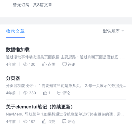
暂无订阅
共8篇文章
收录文章
默认顺序
数据懒加载
通过滚动事件动态渲染页面数据 主要思路：通过判断页面是否触底，对
数据进行修改，渲染页面 scroll事件 给需要监听的盒子添加scroll事
4年前
130
点赞
评论
件，在添加scroll事件的时候必须要给盒子加上高度和ove
分页器
分页器功能 分析： 1.需要知道当前是第几页。 2.每一页展示的数据是
多少条 3.需要知道数据一共有多少条【通过2，3可以知道一共的页
4年前
330
1
评论
数】 4.需要知道页面连续的页码数5|7 在测试阶段：先给分页器假
关于elementui笔记（持续更新）
NavMenu 导航菜单 1.如果想通过导航栏菜单进行路由跳转的话，需要
给el-menu添加一个router属性，这个属性表示是否使用 vue-router
4年前
187
点赞
评论
的模式，启用该模式会在激活导航时以 ind