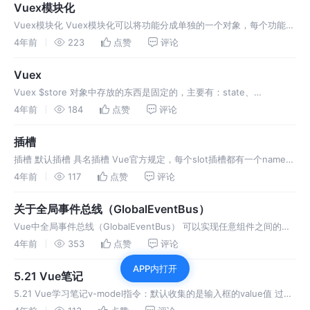
Vuex模块化
Vuex模块化 Vuex模块化可以将功能分成单独的一个对象，每个功能里
面都包含actions、mutations、state、getters 导出的时候需要用
4年前
223
点赞
评论
modules对象导出 可以直接写简写形式
Vuex
Vuex $store 对象中存放的东西是固定的，主要有：state、
mutations、actions、getters、modules store里面的state、
4年前
184
点赞
评论
mutations、actions
插槽
插槽 默认插槽 具名插槽 Vue官方规定，每个slot插槽都有一个name名
称,再默认情况下，slot的name属性是default
4年前
117
点赞
评论
关于全局事件总线（GlobalEventBus）
Vue中全局事件总线（GlobalEventBus） 可以实现任意组件之间的互
相通信 主要是通过main.js给Vue的prototype上添加一个全局事件总
4年前
353
点赞
评论
线，然后通过给这个对象添加自定义方法，再给
APP内打开
5.21 Vue笔记
5.21 Vue学习笔记v-model指令：默认收集的是输入框的value值 过滤
器filters: