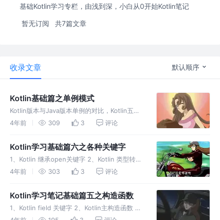
基础Kotlin学习专栏，由浅到深，小白从0开始Kotlin笔记
暂无订阅
共7篇文章
收录文章
默认顺序
Kotlin基础篇之单例模式
Kotlin版本与Java版本单例的对比，Kotlin五种
单例模式，懒汉式，饿汉式，静态内部类，线程
4年前
309
3
评论
安全加载，双重校验机制
Kotlin学习基础篇六之各种关键字
1、Kotlin 继承open关键字 2、Kotlin 类型转换
3、Kotlin智能转换 4、Kotlin 中Any类 只提供
4年前
303
3
评论
标准，不会进行实现
Kotlin学习笔记基础篇五之构造函数
1、Kotlin field 关键字 2、Kotlin主构造函数 、
Kotlin次构造函数 3、构造函数执行顺序
4年前
195
3
评论