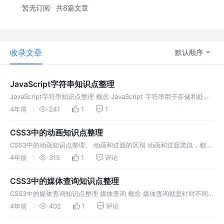
暂无订阅
共8篇文章
收录文章
默认顺序
JavaScript字符串知识点整理
JavaScript字符串知识点整理 概念 JavaScript 字符串用于存储和处理
文本。 字符串可以是插入到引号中的任何字符。我们可以使用单引
4年前
241
1
1
CSS3中的动画知识点整理
CSS3中的动画知识点整理。 动画和过渡的区别 动画和过渡类似，都是
可以实现一些动态的效果； 不同的是过渡需要在某个事件来触发，而动
4年前
315
1
评论
画可以自动触发动态效果； 设置动画效果
CSS3中的媒体查询知识点整理
CSS3中的媒体查询知识点整理 媒体查询 概念 媒体查询就是针对不同
的终端 (PC端、iPad端和移动端)，在使相同的 HTML结构的前提下，
4年前
402
1
评论
利用 CSS 的媒体查询来为不同的终