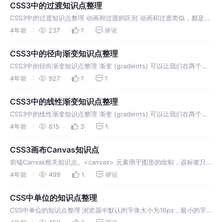
CSS3中的过渡知识点整理
CSS3中的过渡知识点整理 动画和过渡的区别 动画和过渡类似，都是可
以实现一些动态的效果； 不同的是过渡需要在某个事件来触发，而动画
4年前
237
1
评论
可以自动触发动态效果； 设置动画效果
CSS3中的径向渐变知识点整理
CSS3中的径向渐变知识点整理 渐变 (gradients) 可以让我们在两个或
多个颜色之间进行平稳的过渡。 渐变的出现可以让用户使用时 减少下
4年前
927
1
1
载的时间和 宽带的使用。
CSS3中的线性渐变知识点整理
CSS3中的线性渐变知识点整理 渐变 (gradients) 可以让我们在两个或
多个颜色之间进行平稳的过渡。 渐变的出现，可以让用户使用时 减少
4年前
615
3
1
下载的时间 和 宽带的使用 。
CSS3画布Canvas知识点
前端Canvas相关知识点。<canvas> 元素用于图形的绘制，该标签只
是图形容器，要想绘制图形，还必须使用脚本 (通常是JavaScript)
4年前
499
1
评论
CSS中单位的知识点整理
CSS中单位的知识点整理 浏览器中默认的字体大小为16px，最小的字
体大小是12px，不能设置一个比12像素还要小的字体，当然除了 0px