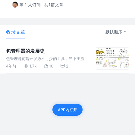
等 1 人订阅
共1篇文章
收录文章
默认顺序
包管理器的发展史
包管理是前端开发必不可少的工具，当下主流包
管理工具包括：`npm`、`yarn`、`pnpm`。每
4年前
1.7k
10
2
个工具的诞生都是特定环境下的产物，用于帮助
我们解决工作中的实际问题，后者站在巨人的肩
膀上继续前进
APP内打开