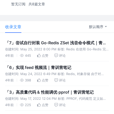
暂无订阅
共8篇文章
收录文章
默认顺序
「7」尝试自行封装 Go-Redis ZSet 浅尝命令模式｜青训
营笔记
创建时间: May 25, 2022 8:00 PM 标签: Redis 在使用 Go-Redis 完
成小组项目开发的过程中，我遇到一些需要合理使用 Redis 才能很好实
4年前
445
点赞
评论
现的任务。 Feed 视频流
「6」实现 feed 视频流｜青训营笔记
创建时间: May 24, 2022 6:49 PM 标签: Redis, 对象存储 由于对
Redis 比较高级的指令不太熟悉，我产生了一下针对应用场景展开的思
4年前
398
点赞
评论
考。 Feed 视频流接口实现 上传流
「3」高质量代码 & 性能调优·pprof｜青训营笔记
创建时间: May 17, 2022 12:04 PM 标签: PPROF, 代码规范 定义如何
定义高质量代码 ​ 💡 编写的代码能够达到正确可靠、简洁清晰的目标称
4年前
225
点赞
评论
之为高质量代码 ​ 边界条件考虑完备