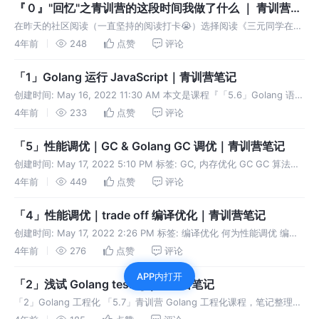
『０』"回忆"之青训营的这段时间我做了什么 ｜ 青训营笔
记
在昨天的社区阅读（一直坚持的阅读打卡😭）选择阅读《三元同学在抖
音架构组的八个月》，时间分配的反思是我写下这个系列的初衷，本篇
4年前
248
点赞
评论
为第一篇，将会持续产出内容。
「1」Golang 运行 JavaScript｜青训营笔记
创建时间: May 16, 2022 11:30 AM 本文是课程『「5.6」Golang 语言
基础』的回忆记录，课上的实验让我印象深刻，写作时间是「5.16」正
4年前
233
点赞
评论
好是课后的第十天。 ​ 🤖 Lab2
「5」性能调优｜GC & Golang GC 调优｜青训营笔记
创建时间: May 17, 2022 5:10 PM 标签: GC, 内存优化 GC GC 算法的
类别 SerialGC 暂停业务 用一个回收器回收 ParallelGC 暂停业务 用多
4年前
449
点赞
评论
个回收器回收
「4」性能调优｜trade off 编译优化｜青训营笔记
创建时间: May 17, 2022 2:26 PM 标签: 编译优化 何为性能调优 编码
之外部分的性能调优可以解释为： 从语言和操作系统角度考虑”如何更
4年前
276
点赞
评论
好的利用硬件资源，发掘计算机算力“。 性能优化
APP内打开
「2」浅试 Golang tesing｜青训营笔记
「2」Golang 工程化 「5.7」青训营 Golang 工程化课程，笔记整理。
测试 - 工程化 ​ 💡 早些时候用过 testing.T 在算法课设上，用它来简单