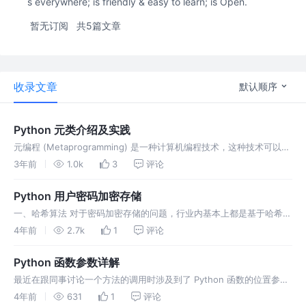
s everywhere; is friendly & easy to learn; is Open.
暂无订阅
共5篇文章
收录文章
默认顺序
Python 元类介绍及实践
元编程 (Metaprogramming) 是一种计算机编程技术，这种技术可以使
计算机程序将其它程序当做其数据进行处理。这意味着一个程序可以对
3年前
1.0k
3
评论
另外一个程序进行读取、分析、生成、替换等操作，甚至是在程序
Python 用户密码加密存储
一、哈希算法 对于密码加密存储的问题，行业内基本上都是基于哈希加
密的方式来解决，说到哈希加密，首先需要了解下什么是哈希算法。 维
4年前
2.7k
1
评论
基百科-哈希算法 知乎：通俗地理解哈希函数 哈希算法不可逆的性质可
以在发
Python 函数参数详解
最近在跟同事讨论一个方法的调用时涉及到了 Python 函数的位置参数
和关键字参数的相关知识，发现之前学习 Python 时对函数参数研究的
4年前
631
1
评论