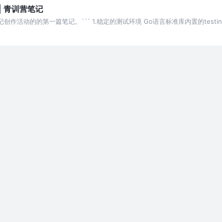
| 青训营笔记
作活动的的第一篇笔记。``` 1.稳定的测试环境 Go语言标准库内置的testi
让我们很容易地对某一