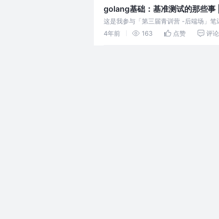
golang基础：基准测试的那些事 
这是我参与「第三届青训营 -后端场」笔记创
基准测试（benchmark）的能力，能
4年前
163
点赞
评论