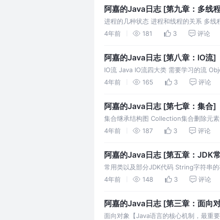
阿嘉的Java日志 [第九章：多线
进程的几种状态 进程和线程的关系 多线程的
4年前
181
3
评论
阿嘉的Java日志 [第八章：IO流]
IO流 Java IO流四大类 需要学习的流 Obj
4年前
165
3
评论
阿嘉的Java日志 [第七章：集合]
集合继承结构图 Collection集合删除元素的注意
4年前
187
3
评论
阿嘉的Java日志 [第五章：JDK
常用类以及部分JDK代码 String字符串的存储原理
4年前
148
3
评论
阿嘉的Java日志 [第三章：面向对
面向对象【Java语言的核心机制，最重要