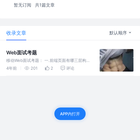
暂无订阅
共1篇文章
收录文章
默认顺序
Web面试考题
移动Web面试考题： 一.前端页面有哪三层构
成，分别是什么？作用是什么？ 二.主流的浏览
4年前
201
2
评论
器分别是什么内核？ 三.如何居中一个浮动元
素？ 四.行内元素有哪些？块级元素有哪些？空
元素（void）有哪些？
APP内打开