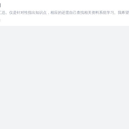
纲
点做汇总。仅是针对性指出知识点，相应的还需自己查找相关资料系统学习。我希
以下几种状态，本资
论