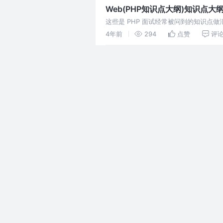
Web(PHP知识点大纲)知识点大
这些是 PHP 面试经常被问到的知识
么，以及背后的原理。 如果你现在处于
4年前
294
点赞
评