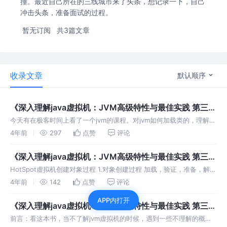
撞。最近自己所在的三线城市来了头条，想记录一下，自己
冲击头条，准备面试的过程。
暂无订阅
共3篇文章
收录文章
默认顺序
《深入理解java虚拟机：JVM高级特性与最佳实践 第三
版》第二章（2）拓展
今天有在极客时间上看了一个jvm的课程。对jvm如何加载类的，理解更
深了一步。这是基于看完《深入理解java虚拟机》一书,结合课程理解。
4年前
297
点赞
评论
加载 这一步骤，主要是通过ClassLoad加载字节流，根据字
《深入理解java虚拟机：JVM高级特性与最佳实践 第三
版》第二章（2）
HotSpot虚拟机创建对象过程 1.对象创建过程 加载，验证，准备，解
析，初始化，使用，卸载。解析类文件的操作，可以在初始化之前（静
4年前
142
点赞
评论
态绑定），也可以在初始化之后（动态绑定） 首先，会去检查方法区中
APP内打开
是
《深入理解java虚拟机：JVM高级特性与最佳实践 第三
版》第二章（1）
前言：看这本书，当不了解jvm虚拟机的时候，遇到一些不理解的概