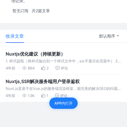
理记录。
暂无订阅
共2篇文章
收录文章
默认顺序
Nuxtjs优化建议（持续更新）
1. 样式提取（将样式输出到一个样式文件中，ssr不显示在页面中） 2.
去掉多余的window.__NUXT__内容 该方法存在副作用，因为去掉了
4年前
864
2
评论
__NUXT__里面的内容，原本服务端传递给客户端的
Nuxtjs,SSR解决服务端用户登录鉴权
Nuxt.js是基于在Vue.js的服务端渲染框架，能完美的解决SEO的问题，
但同时权限认证成为了一大痛点，需要解决用户登录后，保存token，
4年前
1.9k
1
评论
来验证后续的权限的问题。 该处主要使用如下解决方法 使用
APP内打开