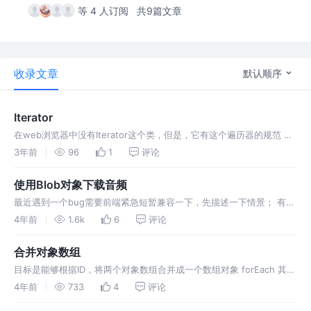
等 4 人订阅
共9篇文章
收录文章
默认顺序
Iterator
在web浏览器中没有Iterator这个类，但是，它有这个遍历器的规范 遍
历器（Iterator） 是一种机制（接口）： 为各种不同的数据结构提供统
3年前
96
1
评论
一的访问机制，任何数据结构只要部署了Iterator
使用Blob对象下载音频
最近遇到一个bug需要前端紧急短暂兼容一下，先描述一下情景； 有一
款语音通话产品，所以就有通话记录，每一条通话记录都有录音，通话
4年前
1.6k
6
评论
录音后端返回的都是播放链接，也就是文档流，所以在批量下载录音的
时候是由前
合并对象数组
目标是能够根据ID，将两个对象数组合并成一个数组对象 forEach 其实
这个办法是比较笨的，首先是两次遍历导致性能损耗，其次如果在数据
4年前
733
4
评论
量比较大的情况下一一去赋值也很笨拙。 reduce 用reduc