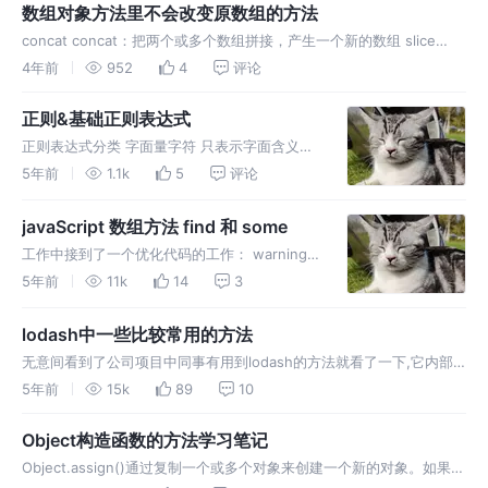
数组对象方法里不会改变原数组的方法
concat concat：把两个或多个数组拼接，产生一个新的数组 slice
slice:（从该位开始截取，截取到该位），不改变原数组，所以要返回
4年前
952
4
评论
该值。 join join: 把数组中的所有元素转换
正则&基础正则表达式
正则表达式分类 字面量字符 只表示字面含义的
字符，如/a/匹配a、/b/匹配b 元字符 限定符 指
5年前
1.1k
5
评论
定正则表达式的一个给定字符串必须出现多少次
才能满足匹配 *：匹配前面的子字符串0次或多
javaScript 数组方法 find 和 some
次 ?：匹配前面
工作中接到了一个优化代码的工作： warning
Expected to return a value in arrow
5年前
11k
14
3
function array-callback-r
lodash中一些比较常用的方法
无意间看到了公司项目中同事有用到lodash的方法就看了一下,它内部
封装了诸多对字符串、数组、对象等常见数据类型的处理函数
5年前
15k
89
10
Object构造函数的方法学习笔记
Object.assign()通过复制一个或多个对象来创建一个新的对象。如果目