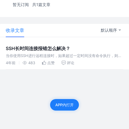
暂无订阅
共1篇文章
收录文章
默认顺序
SSH长时间连接报错怎么解决？
当你使用SSH进行远程连接时，如果超过一定时间没有命令执行，则可
能会出现错误：“client_loop: send disconnect: Broken pipe”，我在
4年前
483
点赞
评论
网上一顿搜之后发现这个解决方案
APP内打开