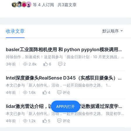
等 4 人订阅
共3篇文章
收录文章
默认顺序
basler工业面阵相机使用 和 python pypylon模块调用
basler相机采集数据
持续创作，加速成长！这是我参与「掘金日新计划 · 10 月更文挑战」的
第6天，点击查看活动详情 1 basler工业相机介绍与驱动安装 1.1 basler
3年前
2.8k
6
2
介绍 1、basler工业相机是德国品牌，从
Intel深度摄像头RealSense D345（实感双目摄像头）和
目标检测结合使用
本文已参与「新人创作礼」活动，一起开启掘金创作之路。 1
RealSense D435摄像头介绍 英特尔® 实感™ D435 在我们推出的所有
4年前
1.6k
4
评论
摄像头中视场最大，深度传感器上配置全局快门，是快速移动应用
lidar激光雷达介绍，以及使用激光雷达数据通过深度学习
APP内打开
做目标检测
本文已参与「新人创作礼」活动，一起开启掘金创作之路。 我是初学自
动驾驶相关知识，这部分内容都是我网上了解参考的，你们喜欢看就
4年前
1.2k
5
评论
看，不喜欢不要喷哈，日后我学精了，再来继续分享心得！ 1 频率 频率