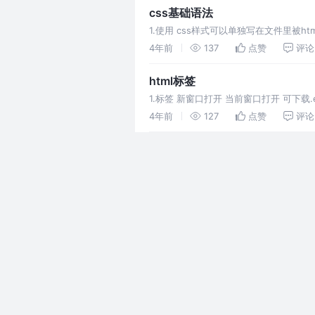
css基础语法
1.使用 css样式可以单独写在文件里被html
4年前
137
点赞
评论
html标签
1.标签 新窗口打开 当前窗口打开 可下载.exe或
4年前
127
点赞
评论