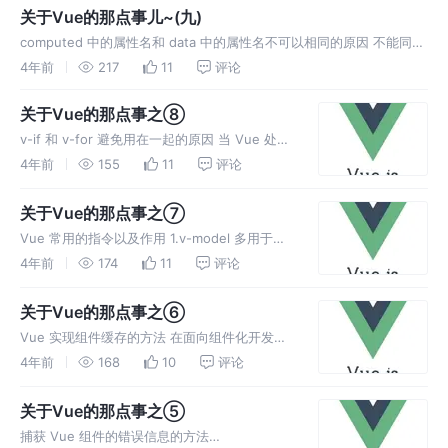
达式。过滤器应该被添加在 JavaScript表达式
关于Vue的那点事儿~(九)
的
computed 中的属性名和 data 中的属性名不可以相同的原因 不能同
名，因为不管是 computed 属性名还是 data 数据名还是 props 数据
4年前
217
11
评论
名都会被挂载在 vm 实例上，因此这三个
关于Vue的那点事之⑧
v-if 和 v-for 避免用在一起的原因 当 Vue 处理
指令时，v-for 比 v-if 具有更高的优先级，通过
4年前
155
11
评论
v-if 移动到容器元素，不会再重复遍历列表中的
每个值。取而代之的是，我们只检查
关于Vue的那点事之⑦
Vue 常用的指令以及作用 1.v-model 多用于表
单元素实现双向数据绑定（同 angular 中的
4年前
174
11
评论
ng-model） 2.v-for 格式： v-for="字段名
in(of) 数组 json
关于Vue的那点事之⑥
Vue 实现组件缓存的方法 在面向组件化开发
中，我们会把整个项目拆分为很多业务组件，然
4年前
168
10
评论
后按照合理的方式组织起来，那么自然会存在组
件之前切换的问题，Vue 中有个动态组件的概
关于Vue的那点事之⑤
念，它能够帮助开发者更好的实
捕获 Vue 组件的错误信息的方法