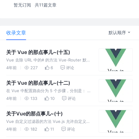
暂无订阅
共11篇文章
收录文章
默认顺序
关于 Vue 的那点事儿~(十五)
Vue 去除 URL 中的# 的方法 Vue-Router 默认
使用 hash 模式，所以在路由加载的时候，项目
4年前
227
6
评论
中的 URL 会自带 "#".如果不想使用 "#", 可以使
用 Vue-Router 的
关于 Vue 的那点事儿~(十二)
在 Vue 中配置路由分为 5 个步骤，分别是： 安
装 引用 配置路由文件 视图加载的位置 跳转导
4年前
133
10
评论
航 Vue-Router 的路由守卫分类 路由守卫为：
全局守卫：beforeEach 后置守卫：af
关于Vue的那点事儿~(十)
Vue 自定义过滤器的方法 Vue.js 允许自定义过
滤器，可被用于一些常见的文本格式化。过滤器
4年前
182
11
评论
可以用在两个地方：双花括号插值和 v-bind 表