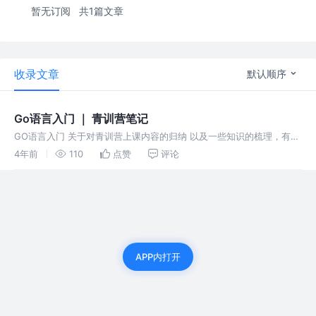
暂无订阅
共1篇文章
收录文章
默认顺序
Go语言入门 ｜ 青训营笔记
GO语言入门 关于对青训营上课内容的归纳 以及一些知识的梳理，有很
多东西需要继续复习研究等如后面几个的知识面还需继续探索
4年前
110
点赞
评论
APP内打开