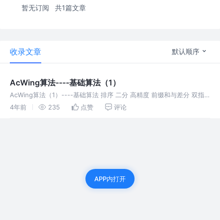
暂无订阅
共1篇文章
收录文章
默认顺序
AcWing算法----基础算法（1）
AcWing算法（1）----基础算法 排序 二分 高精度 前缀和与差分 双指
针算法 位运算 离散化 区间合并 排序 快排 思想：双指针 + 标准值
4年前
235
点赞
评论
x（l/r/mid） 解法：有一组数：l-----
APP内打开