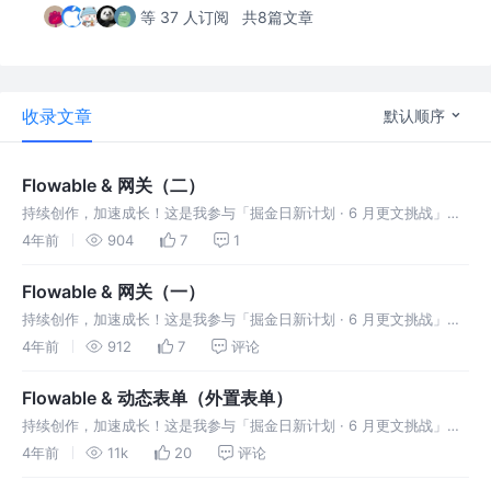
等 37 人订阅
共8篇文章
收录文章
默认顺序
Flowable & 网关（二）
持续创作，加速成长！这是我参与「掘金日新计划 · 6 月更文挑战」的
第17天，点击查看活动详情 1.包容网关 1.1 什么是包容网关 可以把包容
4年前
904
7
1
网关（inclusive gateway） 看做排他网关
Flowable & 网关（一）
持续创作，加速成长！这是我参与「掘金日新计划 · 6 月更文挑战」的
第16天，点击查看活动详情 什么是网关 网关（gateway）用于控制执
4年前
912
7
评论
行的流向，网关可以消费（consuming） 与生成（gen
Flowable & 动态表单（外置表单）
持续创作，加速成长！这是我参与「掘金日新计划 · 6 月更文挑战」的
第5天，点击查看活动详情 FormService Flowable提供了一种
4年前
11k
20
评论
简便灵活的方式，用来为业务流程中的人工步骤添加表单