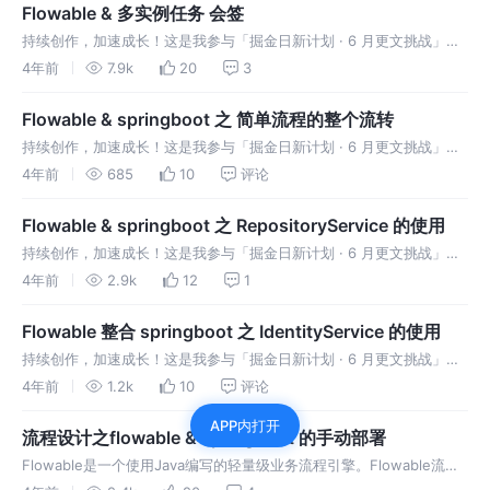
Flowable & 多实例任务 会签
持续创作，加速成长！这是我参与「掘金日新计划 · 6 月更文挑战」的
第4天，点击查看活动详情 什么是会签任务 会签任务：一个任务需
4年前
7.9k
20
3
要两个或者两个以上的成员参与进行审批审批条件是多样，并且可配置
通过
Flowable & springboot 之 简单流程的整个流转
持续创作，加速成长！这是我参与「掘金日新计划 · 6 月更文挑战」的
第3天，点击查看活动详情 1.RuntimeService RuntimeService 用
4年前
685
10
评论
于启动流程定义的新流程实例,也用于读
Flowable & springboot 之 RepositoryService 的使用
持续创作，加速成长！这是我参与「掘金日新计划 · 6 月更文挑战」的
第2天，点击查看活动详情 1.什么是 RepositoryService
4年前
2.9k
12
1
RepositoryService提供了管理与控制部署
Flowable 整合 springboot 之 IdentityService 的使用
持续创作，加速成长！这是我参与「掘金日新计划 · 6 月更文挑战」的
第1天，点击查看活动详情 1.springboot整合 Flowable 准备工作 1.1 引
4年前
1.2k
10
评论
入 所需的 maven 1.2 什么是
APP内打开
流程设计之flowable & springboot 的手动部署
Flowable是一个使用Java编写的轻量级业务流程引擎。Flowable流程
引擎可用于部署BPMN 2.0流程定义（用于定义流程的行业XML标